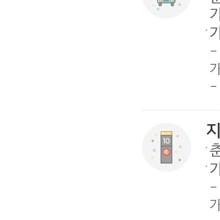
-
가
-
-
가