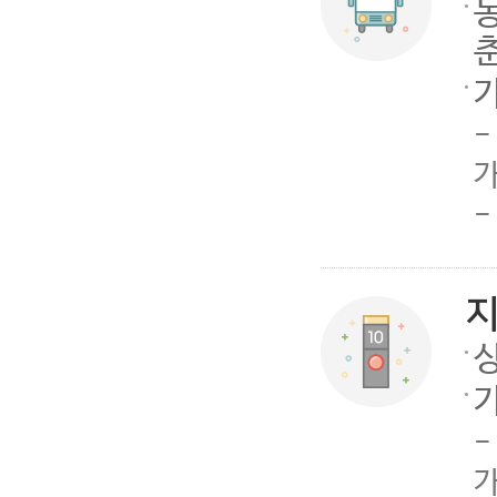
-
가
-
-
가