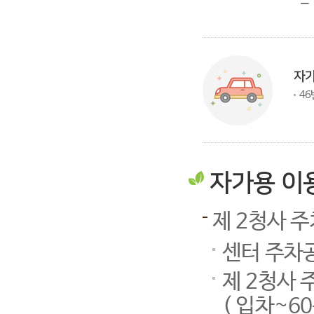
-
자
46
자가용 이
제 2청사 
센터 주차
제 2청사
( 입차~6