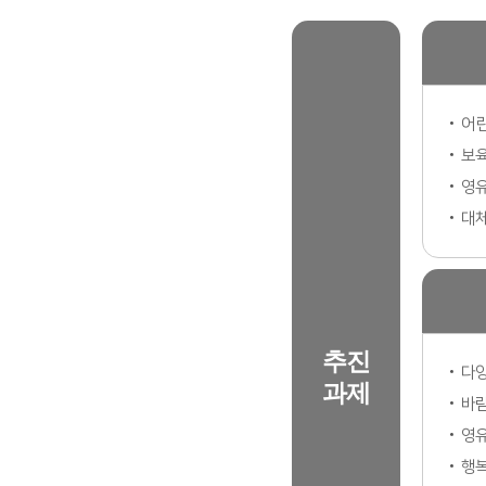
어린
보
영유
대체
추진
다양
과제
바람
영유
행복