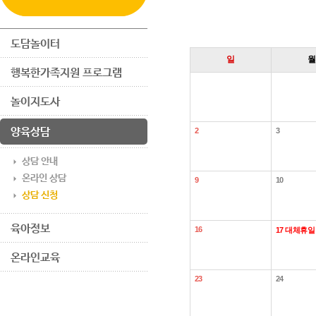
도담놀이터
일
월
행복한가족지원 프로그램
놀이지도사
양육상담
2
3
상담 안내
온라인 상담
9
10
상담 신청
육아정보
16
17
대체휴일
온라인교육
23
24