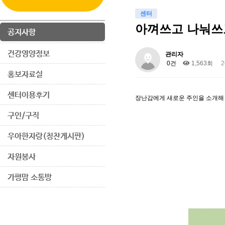
센터
아껴쓰고 나눠쓰
공지사항
건강영양정보
관리자
0건
1,563회
2
홍보자료실
센터이용후기
장난감에게 새로운 주인을 소개해
구인/구직
우아한자랑(칭찬게시판)
자원봉사
가평맘 소통방