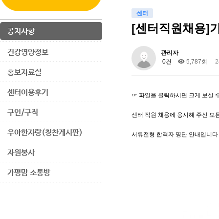
센터
[센터직원채용]
공지사항
건강영양정보
관리자
0건
5,787회
2
홍보자료실
센터이용후기
☞
파일을 클릭하시면 크게 보실 
구인/구직
센터 직원 채용에 응시해 주신 모
우아한자랑(칭찬게시판)
서류전형 합격자 명단 안내입니다
자원봉사
가평맘 소통방