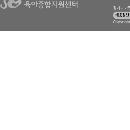
경기도 가평군
해움장난
Copyrigh