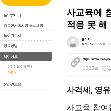
사교육에 참
도담놀이터
적응 못 해
행복한가족지원 프로그램
놀이지도사
관리자
0건
1,990회
2
양육상담
육아정보
https://www.ibabyn
어린이집 이용안내
1383회 연
자료실
온라인교육
사걱세, 영유
사교육 참여한