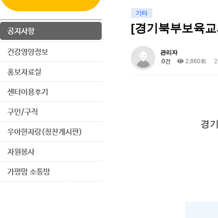
기타
[경기북부보육교
공지사항
건강영양정보
관리자
0건
2,860회
2
홍보자료실
센터이용후기
구인/구직
경
우아한자랑(칭찬게시판)
자원봉사
가평맘 소통방