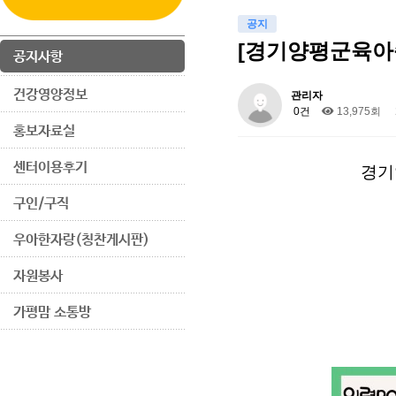
공지
[경기양평군육아
공지사항
건강영양정보
관리자
0건
13,975회
홍보자료실
센터이용후기
경기
구인/구직
우아한자랑(칭찬게시판)
자원봉사
가평맘 소통방