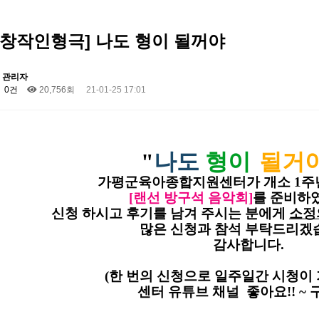
날창작인형극] 나도 형이 될꺼야
관리자
0건
20,756회
21-01-25 17:01
"
나도
형이
될거
가평군육아종합지원센터가 개소 1주
[랜선 방구석 음악회]
를 준비하
신청 하시고 후기를 남겨 주시는 분에게
소정
많은 신청과 참석 부탁드리겠
감사합니다.​
(한 번의 신청으로 일주일간 시청이 
센터 유튜브 채널 좋아요!! ~ 구