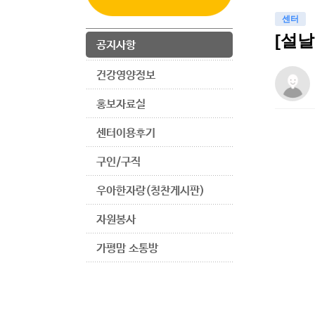
센터
[설
공지사항
건강영양정보
홍보자료실
센터이용후기
구인/구직
우아한자랑(칭찬게시판)
자원봉사
가평맘 소통방