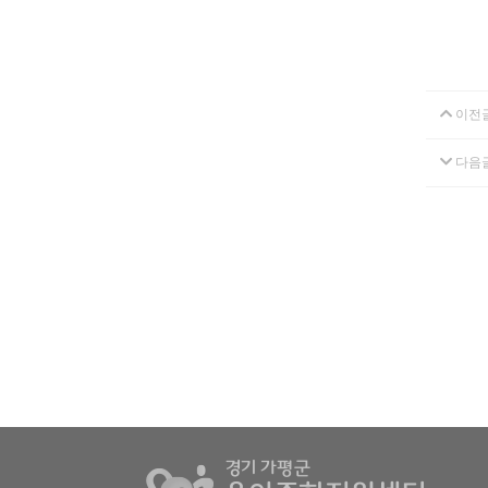
이전
다음