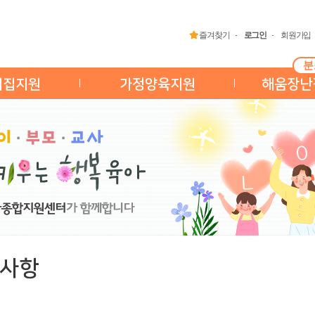
즐겨찾기
로그인
회원가입
분
이집지원
가정양육지원
해움장난
사항