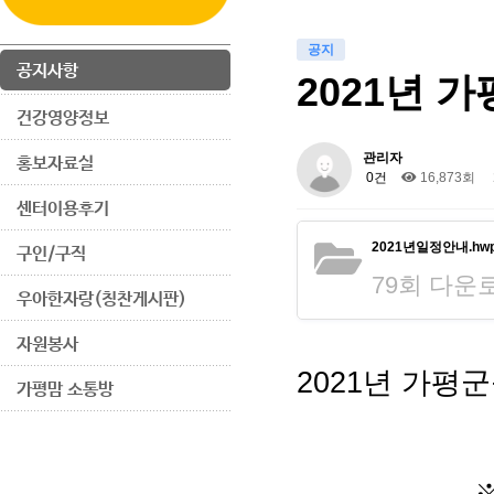
공지
공지사항
2021년 
건강영양정보
관리자
홍보자료실
0건
16,873회
센터이용후기
2021년일정안내.hw
구인/구직
79회 다운로드 
우아한자랑(칭찬게시판)
자원봉사
2021년 가
가평맘 소통방